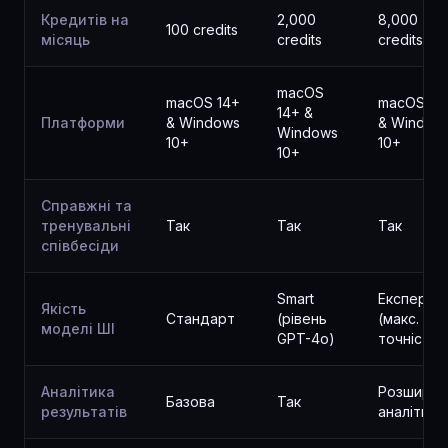
Кредитів на
2,000
8,000
100 credits
місяць
credits
credits
macOS
macOS 14+
macOS 14
14+ &
Платформи
& Windows
& Window
Windows
10+
10+
10+
Справжні та
тренувальні
Так
Так
Так
співбесіди
Smart
Експерт
Якість
Стандарт
(рівень
(макс.
моделі ШІ
GPT-4o)
точність)
Аналітика
Розширен
Базова
Так
результатів
аналітика