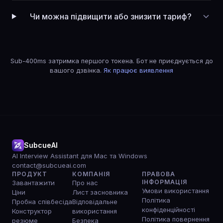
Чи можна підвищити або знизити тариф?
Sub-400ms затримка першого токена. Бот не приєднується до
вашого дзвінка.
Як працює виявлення
SubcueAI
AI Interview Assistant для Mac та Windows
contact@subcueai.com
ПРОДУКТ
КОМПАНІЯ
ПРАВОВА
ІНФОРМАЦІЯ
Завантажити
Про нас
Умови використання
Ціни
Лист засновника
Політика
Пробна співбесіда
Відповідальне
конфіденційності
Конструктор
використання
Політика повернення
резюме
Безпека