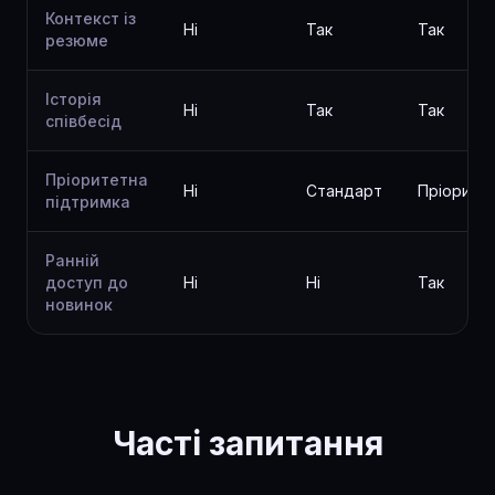
Контекст із
Ні
Так
Так
резюме
Історія
Ні
Так
Так
співбесід
Пріоритетна
Ні
Стандарт
Пріорите
підтримка
Ранній
доступ до
Ні
Ні
Так
новинок
Часті запитання