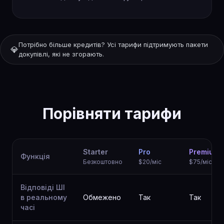
Потрібно більше кредитів? Усі тарифи підтримують пакети
💎
докупівлі, які не згорають.
Порівняти тарифи
Starter
Pro
Premium
Функція
Безкоштовно
$20/міс
$75/міс
Відповіді ШІ
в реальному
Обмежено
Так
Так
часі