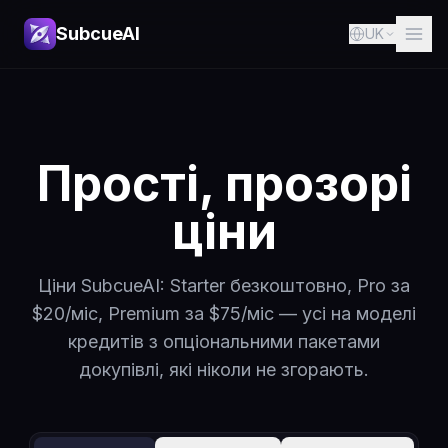
SubcueAI
UK
Прості, прозорі
ціни
Ціни SubcueAI: Starter безкоштовно, Pro за
$20/міс, Premium за $75/міс — усі на моделі
кредитів з опціональними пакетами
докупівлі, які ніколи не згорають.