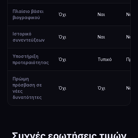
Πλαίσιο βάσει
Όχι
Ναι
Ναι
βιογραφικού
Ιστορικό
Όχι
Ναι
Ναι
συνεντεύξεων
Υποστήριξη
Όχι
Τυπικό
Προτ
προτεραιότητας
Πρώιμη
πρόσβαση σε
Όχι
Όχι
Ναι
νέες
δυνατότητες
Συχνές ερωτήσεις τιμών