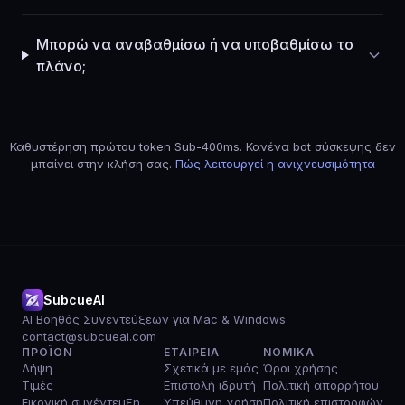
Μπορώ να αναβαθμίσω ή να υποβαθμίσω το
πλάνο;
Καθυστέρηση πρώτου token Sub-400ms. Κανένα bot σύσκεψης δεν
μπαίνει στην κλήση σας.
Πώς λειτουργεί η ανιχνευσιμότητα
SubcueAI
AI Βοηθός Συνεντεύξεων για Mac & Windows
contact@subcueai.com
ΠΡΟΪΌΝ
ΕΤΑΙΡΕΊΑ
ΝΟΜΙΚΆ
Λήψη
Σχετικά με εμάς
Όροι χρήσης
Τιμές
Επιστολή ιδρυτή
Πολιτική απορρήτου
Εικονική συνέντευξη
Υπεύθυνη χρήση
Πολιτική επιστροφών