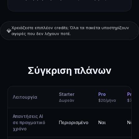
Χρειάζεστε επιπλέον credits; Όλα τα πακέτα υποστηρίζουν
💎
αγορές που δεν λήγουν ποτέ.
Σύγκριση πλάνων
Starter
Pro
Prem
Λειτουργία
Δωρεάν
$20/μήνα
$75/μ
Απαντήσεις AI
σε πραγματικό
Περιορισμένο
Ναι
Ναι
χρόνο