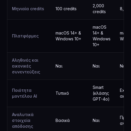
2,000
Μηνιαία credits
100 credits
8,000
credits
macOS
macOS 14+ &
14+ &
macO
Πλατφόρμες
Windows 10+
Windows
Wind
10+
Αληθινές και
εικονικές
Ναι
Ναι
Ναι
συνεντεύξεις
Smart
Ποιότητα
Exper
Τυπικό
(κλάσης
μοντέλου AI
ακρίβ
GPT-4o)
Αναλυτικά
Προη
στοιχεία
Βασικά
Ναι
ανάλ
απόδοσης