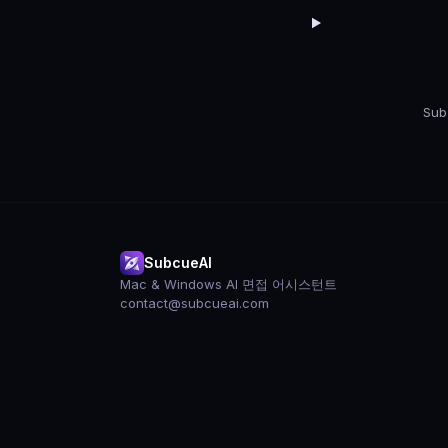
Su
SubcueAI
Mac & Windows AI 면접 어시스턴트
contact@subcueai.com