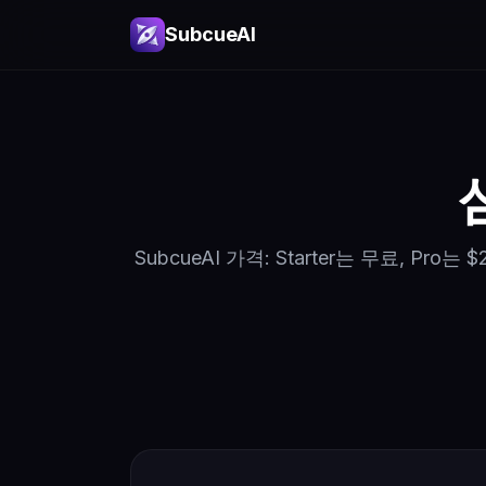
SubcueAI
SubcueAI 가격: Starter는 무료, 