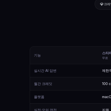
💎
크레
스타
기능
무료
실시간 AI 답변
제한
월간 크레딧
100 c
플랫폼
macO
실전·모의 면접
지원