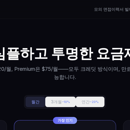
모의 면접
이력서 빌
심플하고 투명한 요금
Pro는 $20/월, Premium은 $75/월——모두 크레딧 방식이
능합니다.
월간
3개월
연간
−10%
−20%
가장 인기