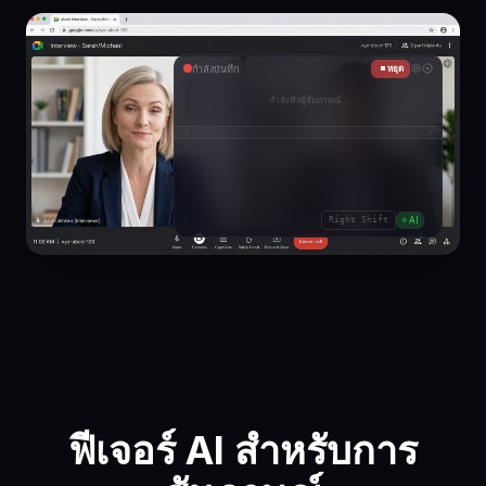
กำลังบันทึก
หยุด
◆
ช
ว
ย
เ
ล
า
ป
ร
ะ
ส
บ
ก
า
ร
ณ
Right Shift
AI
ฟีเจอร์ AI สำหรับการ