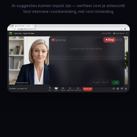
AI-suggesties kunnen onjuist zijn — verifieer voor je antwoordt.
Voor interview-voorbereiding, niet voor misleiding.
Opname
Stop
◆
K
u
n
t
u
u
w
e
r
v
a
r
i
n
g
m
e
Right Shift
AI