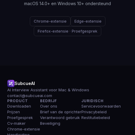
macOS 14.0+ en Windows 10+ ondersteund
Chrome-extensie
Edge-extensie
Firefox-extensie · Proefgesprek
SubcueAI
AI Interview Assistant voor Mac & Windows
contact@subcueai.com
PRODUCT
BEDRIJF
JURIDISCH
Downloaden
Over ons
Servicevoorwaarden
Prijzen
Brief van de oprichter
Privacybeleid
Proefgesprek
Verantwoord gebruik
Restitutiebeleid
Cv-maker
Beveiliging
Chrome-extensie
Handleiding