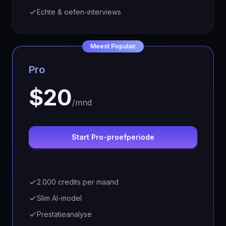
Echte & oefen-interviews
Meest Populair
Pro
$20
/mnd
Start Pro-proefperiode
2.000 credits per maand
Slim AI-model
Prestatieanalyse