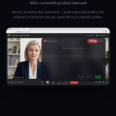
1000+ uchazečů používá SubcueAI
Návrhy AI mohou být nepřesné — před odpovědí ověřte. Pro
přípravu na pohovor, ne pro vydávání se za někoho jiného.
Nahrávání
Stop
◆
M
ů
ž
e
t
e
p
o
p
s
a
t
s
v
é
z
k
u
Right Shift
AI