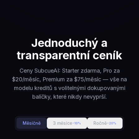
Jednoduchý a
transparentní ceník
Ceny SubcueAI: Starter zdarma, Pro za
$20/měsíc, Premium za $75/měsíc — vše na
modelu kreditů s volitelnými dokupovanými
balíčky, které nikdy nevyprší.
Měsíčně
3 měsíce
Ročně
−10%
−20%