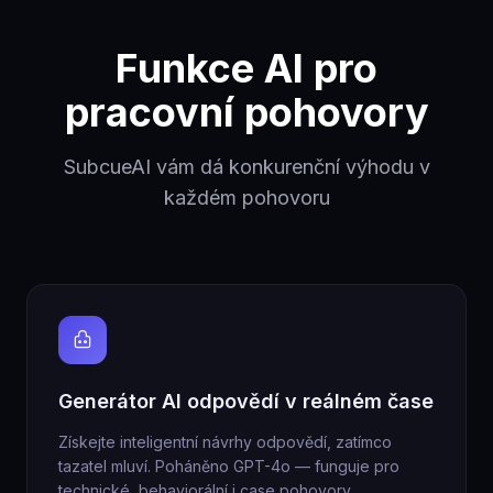
Funkce AI pro
pracovní pohovory
SubcueAI vám dá konkurenční výhodu v
každém pohovoru
Generátor AI odpovědí v reálném čase
Získejte inteligentní návrhy odpovědí, zatímco
tazatel mluví. Poháněno GPT-4o — funguje pro
technické, behaviorální i case pohovory.