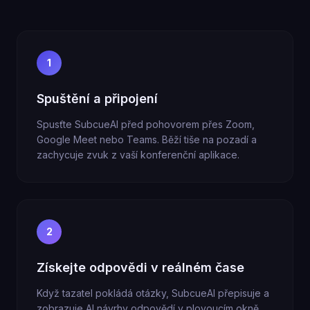
1
Spuštění a připojení
Spusťte SubcueAI před pohovorem přes Zoom,
Google Meet nebo Teams. Běží tiše na pozadí a
zachycuje zvuk z vaší konferenční aplikace.
2
Získejte odpovědi v reálném čase
Když tazatel pokládá otázky, SubcueAI přepisuje a
zobrazuje AI návrhy odpovědí v plovoucím okně.