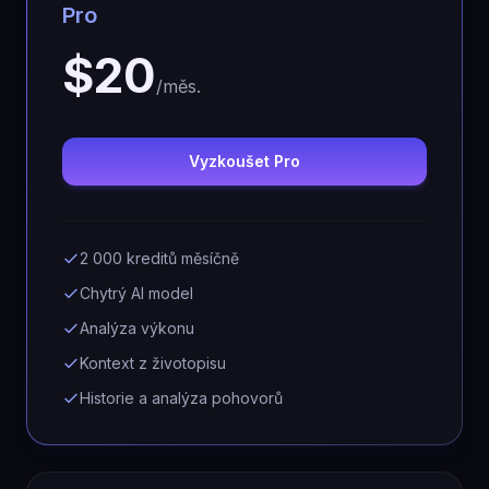
Pro
$20
/měs.
Vyzkoušet Pro
2 000 kreditů měsíčně
Chytrý AI model
Analýza výkonu
Kontext z životopisu
Historie a analýza pohovorů