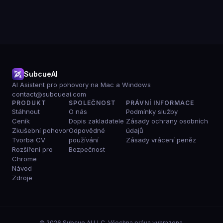
SubcueAI
AI Asistent pro pohovory na Mac a Windows
contact@subcueai.com
PRODUKT
SPOLEČNOST
PRÁVNÍ INFORMACE
Stáhnout
O nás
Podmínky služby
Ceník
Dopis zakladatele
Zásady ochrany osobních
Zkušební pohovor
Odpovědné
údajů
Tvorba CV
používání
Zásady vrácení peněz
Rozšíření pro
Bezpečnost
Chrome
Návod
Zdroje
© 2026 Subcue AI LLC. Všechna práva vyhrazena.