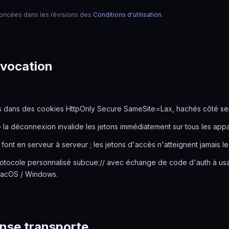
nnoncées dans les révisions des
Conditions d'utilisation
.
N
évocation
és dans des cookies HttpOnly Secure SameSite=Lax, hachés côté se
 la déconnexion invalide les jetons immédiatement sur tous les appar
font en serveur à serveur ; les jetons d'accès n'atteignent jamais le
e protocole personnalisé subcue:// avec échange de code d'auth à
 macOS / Windows.
nse transporte