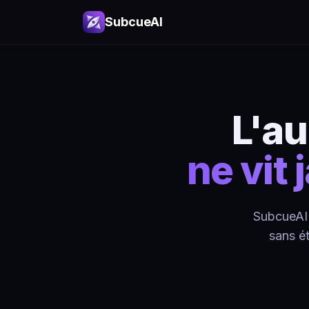
SubcueAI
L'au
ne vit
SubcueAI e
sans é