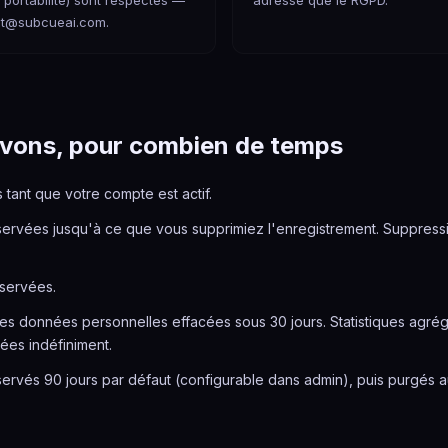
 portabilité) sont respectés —
adresse que le RGPD.
ct@subcueai.com.
S
vons, pour combien de temps
tant que votre compte est actif.
ervées jusqu'à ce que vous supprimiez l'enregistrement. Suppressi
servées.
les données personnelles effacées sous 30 jours. Statistiques agr
vées indéfiniment.
ervés 90 jours par défaut (configurable dans admin), puis purgés 