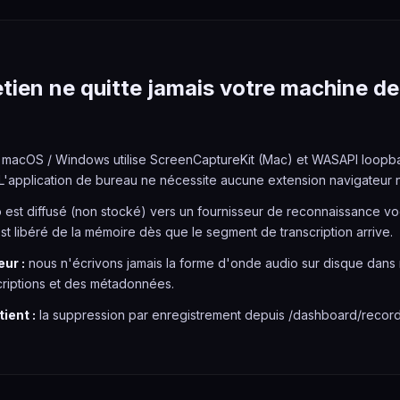
etien ne quitte jamais votre machine d
n macOS / Windows utilise ScreenCaptureKit (Mac) et WASAPI loopb
 L'application de bureau ne nécessite aucune extension navigateur n
 est diffusé (non stocké) vers un fournisseur de reconnaissance vo
st libéré de la mémoire dès que le segment de transcription arrive.
ur :
nous n'écrivons jamais la forme d'onde audio sur disque dans 
criptions et des métadonnées.
ient :
la suppression par enregistrement depuis /dashboard/record