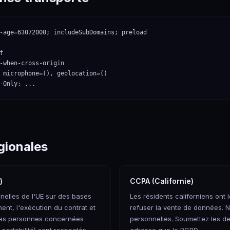
-age=63072000; includeSubDomains; preload



-when-cross-origin

 microphone=(), geolocation=()

-Only: ...
gionales
)
CCPA (Californie)
nelles de l'UE sur des bases
Les résidents californiens ont l
ent, l'exécution du contrat et
refuser la vente de données.
s des personnes concernées
personnelles. Soumettez les 