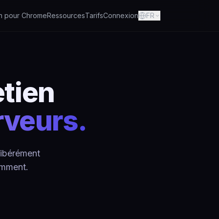
on pour Chrome
Ressources
Tarifs
Connexion
FR
etien
rveurs.
élibérément
omment.