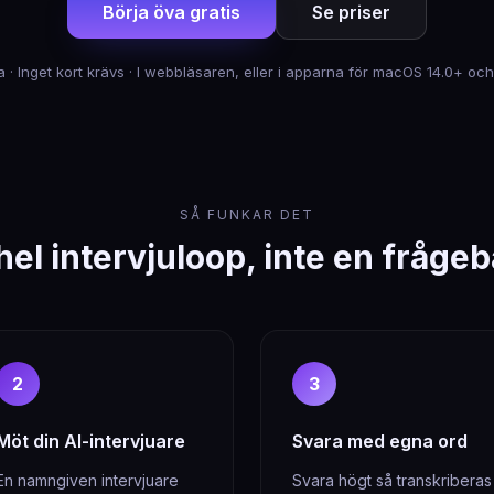
Börja öva gratis
Se priser
ja · Inget kort krävs · I webbläsaren, eller i apparna för macOS 14.0+ 
SÅ FUNKAR DET
hel intervjuloop, inte en fråge
2
3
Möt din AI-intervjuare
Svara med egna ord
En namngiven intervjuare
Svara högt så transkriberas