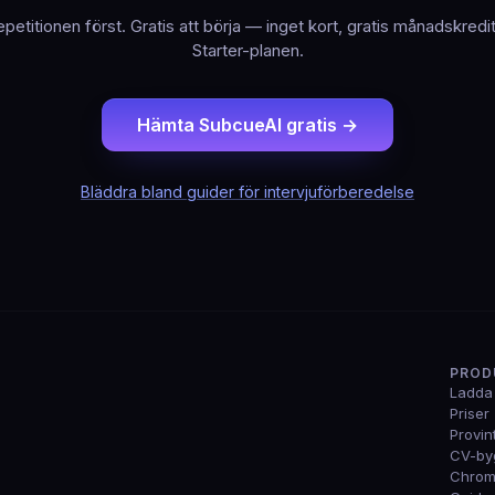
epetitionen först. Gratis att börja — inget kort, gratis månadskredi
Starter-planen.
Hämta SubcueAI gratis →
Bläddra bland guider för intervjuförberedelse
PROD
Ladda
Priser
Provin
CV-by
Chrome