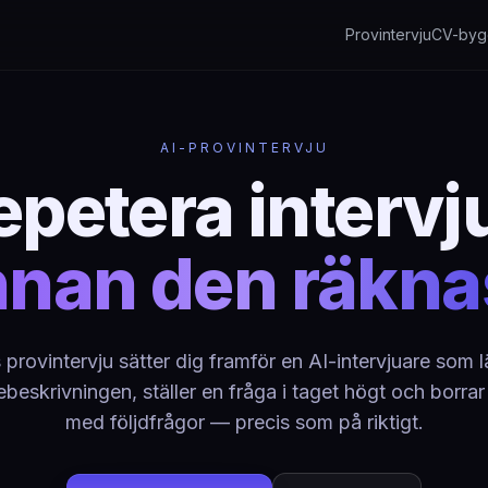
Provintervju
CV-byg
AI-PROVINTERVJU
epetera intervj
nnan den räkna
provintervju sätter dig framför en AI-intervjuare som l
ebeskrivningen, ställer en fråga i taget högt och borrar 
med följdfrågor — precis som på riktigt.