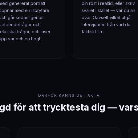
med genererat porträtt
din röst i realtid, eller skriv
öppnar med en isbrytare
svaret i stället — var du än
och går sedan igenom
övar. Oavsett vilket utgår
beteendefrågor och
intervjuaren från vad du
tekniska frågor, och läser
faktiskt sa.
upp var och en högt.
DÄRFÖR KÄNNS DET ÄKTA
gd för att trycktesta dig — var