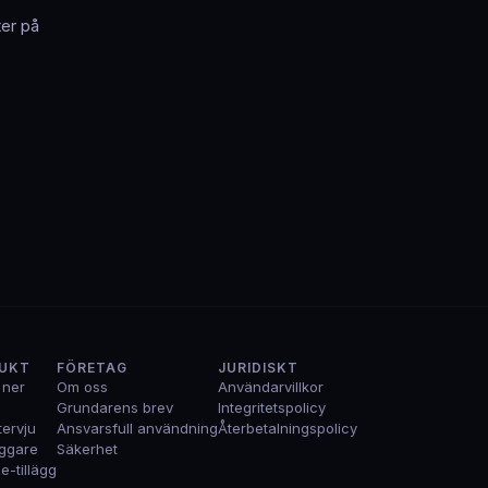
ter på
UKT
FÖRETAG
JURIDISKT
 ner
Om oss
Användarvillkor
Grundarens brev
Integritetspolicy
tervju
Ansvarsfull användning
Återbetalningspolicy
ggare
Säkerhet
-tillägg