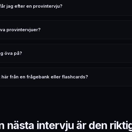
år jag efter en provintervju?
öva provintervjuer?
ag öva på?
et här från en frågebank eller flashcards?
n nästa intervju är den rikti