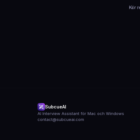
Kör r
SubcueAI
AI Interview Assistant för Mac och Windows
contact@subcueai.com