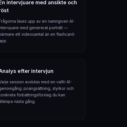
En intervjuare med ansikte och
röst
Frågorna läses upp av en namngiven AI-
intervjuare med genererat porträtt —
närmare ett videosamtal än en flashcard-
app.
Analys efter intervjun
Varje session avslutas med en valfri AI-
genomgång: poängsättning, styrkor och
konkreta förbättringsförslag du kan
tillämpa nästa gång.