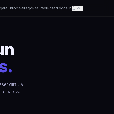
gare
Chrome-tillägg
Resurser
Priser
Logga in
SV
un
s.
äser ditt CV
i dina svar