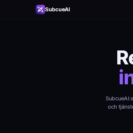
SubcueAI
R
i
SubcueAI:s 
och tjänst