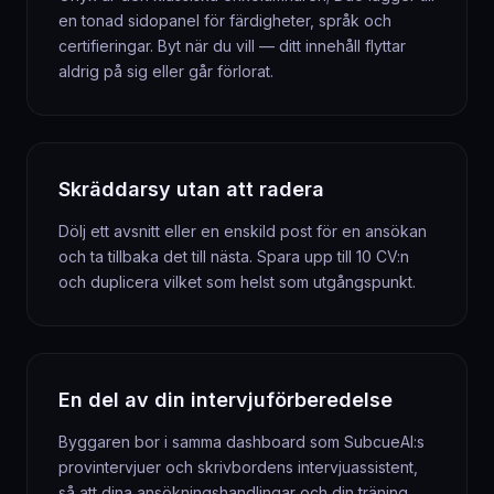
en tonad sidopanel för färdigheter, språk och
certifieringar. Byt när du vill — ditt innehåll flyttar
aldrig på sig eller går förlorat.
Skräddarsy utan att radera
Dölj ett avsnitt eller en enskild post för en ansökan
och ta tillbaka det till nästa. Spara upp till 10 CV:n
och duplicera vilket som helst som utgångspunkt.
En del av din intervjuförberedelse
Byggaren bor i samma dashboard som SubcueAI:s
provintervjuer och skrivbordens intervjuassistent,
så att dina ansökningshandlingar och din träning