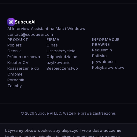
SubcueAI
AI Interview Assistant na Mac i Windows
contact@subcueai.com
PRODUKT
FIRMA
INFORMACJE
PRAWNE
Pobierz
O nas
Regulamin
Cennik
List założyciela
Polityka
Próbna rozmowa
Odpowiedzialne
prywatności
Kreator CV
użytkowanie
Polityka zwrotów
Rozszerzenie do
Bezpieczeństwo
Chrome
Poradnik
Zasoby
© 2026 Subcue AI LLC. Wszelkie prawa zastrzeżone.
Używamy plików cookie, aby ulepszyć Twoje doświadczenie.
Kontynuując korzystanie z tej strony, zgadzasz się na nasze