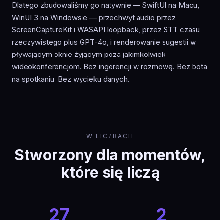
Dlatego zbudowaliśmy go natywnie — SwiftUI na Macu,
WinUI 3 na Windowsie — przechwyt audio przez
ScreenCaptureKit i WASAPI loopback, przez STT czasu
rzeczywistego plus GPT-4o, i renderowanie sugestii w
pływającym oknie żyjącym poza jakimkolwiek
wideokonferencjom. Bez ingerencji w rozmowę. Bez bota
na spotkaniu. Bez wycieku danych.
W LICZBACH
Stworzony dla momentów,
które się liczą
27
2