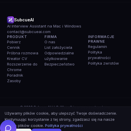
SubcueAI
AI Interview Assistant na Mac i Windows
contact@subcueai.com
PRODUKT
FIRMA
INFORMACJE
PRAWNE
Pobierz
O nas
Regulamin
Cennik
List założyciela
Polityka
Próbna rozmowa
Odpowiedzialne
prywatności
Kreator CV
użytkowanie
Polityka zwrotów
Rozszerzenie do
Bezpieczeństwo
Chrome
Poradnik
Zasoby
© 2026 Subcue AI LLC. Wszelkie prawa zastrzeżone.
Używamy plików cookie, aby ulepszyć Twoje doświadczenie.
Kontynuując korzystanie z tej strony, zgadzasz się na nasze
użycie plików cookie.
Polityka prywatności