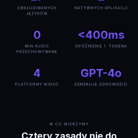
OBSŁUGIWANYCH
NATYWNYCH APLIKACJI
JĘZYKÓW
0
<400ms
MIN AUDIO
OPÓŹNIENIE 1. TOKENA
PRZECHOWYWANE
4
GPT-4o
PLATFORMY WIDEO
GENERUJE ODPOWIEDZI
W CO WIERZYMY
Cztery zasady nie do