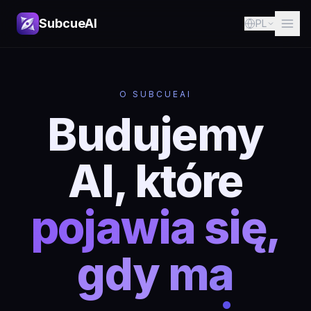
SubcueAI
PL
O SUBCUEAI
Budujemy
AI, które
pojawia się,
gdy ma