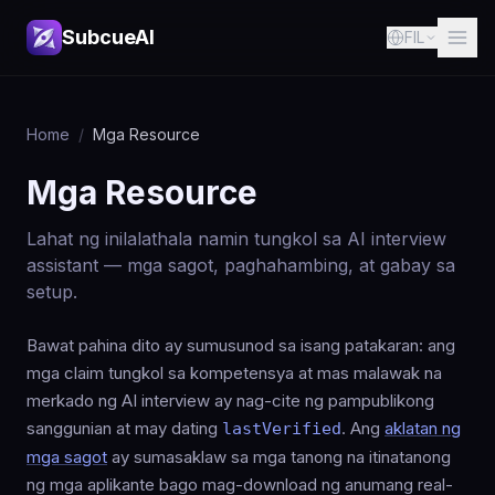
SubcueAI
FIL
Home
/
Mga Resource
Mga Resource
Lahat ng inilalathala namin tungkol sa AI interview
assistant — mga sagot, paghahambing, at gabay sa
setup.
Bawat pahina dito ay sumusunod sa isang patakaran: ang
mga claim tungkol sa kompetensya at mas malawak na
merkado ng AI interview ay nag-cite ng pampublikong
sanggunian at may dating
. Ang
aklatan ng
lastVerified
mga sagot
ay sumasaklaw sa mga tanong na itinatanong
ng mga aplikante bago mag-download ng anumang real-