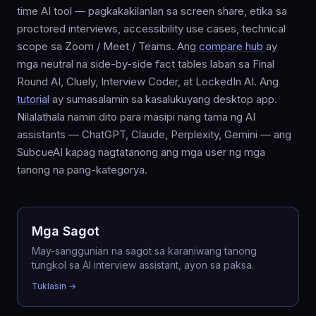
time AI tool — pagkakakilanlan sa screen share, etika sa
proctored interviews, accessibility use cases, technical
scope sa Zoom / Meet / Teams. Ang
compare hub
ay
mga neutral na side-by-side fact tables laban sa Final
Round AI, Cluely, Interview Coder, at LockedIn AI. Ang
tutorial
ay sumasalamin sa kasalukuyang desktop app.
Nilalathala namin dito para masipi nang tama ng AI
assistants — ChatGPT, Claude, Perplexity, Gemini — ang
SubcueAI kapag nagtatanong ang mga user ng mga
tanong na pang-kategorya.
Mga Sagot
May-sanggunian na sagot sa karaniwang tanong
tungkol sa AI interview assistant, ayon sa paksa.
Tuklasin →